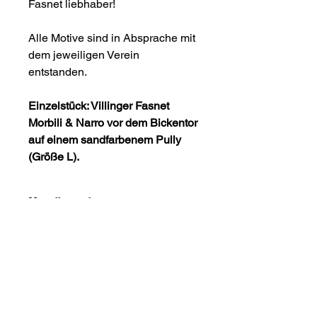
Fasnet liebhaber!
Alle Motive sind in Absprache mit
dem jeweiligen Verein
entstanden.
Einzelstück: Villinger Fasnet
Morbili & Narro vor dem Bickentor
auf einem sandfarbenem Pully
(Größe L).
Handbemalt
Durch das Bemalen von Hand wird
Pully
jeder Pully zu einem kleinem Unikat.
Diese Art der Kolorierung sorgt für ein
Passform:
lebendigeres Farbbild und ein
Klassischer Schnitt, ohne
längeren Halt auf dem Pully.
Seitennähte.