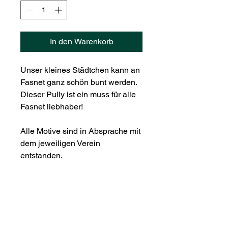
In den Warenkorb
Unser kleines Städtchen kann an
Fasnet ganz schön bunt werden.
Dieser Pully ist ein muss für alle
Fasnet liebhaber!
Alle Motive sind in Absprache mit
dem jeweiligen Verein
entstanden.
Handbemalt
Durch das Bemalen von Hand wird
Pully
jeder Pully zu einem kleinem Unikat.