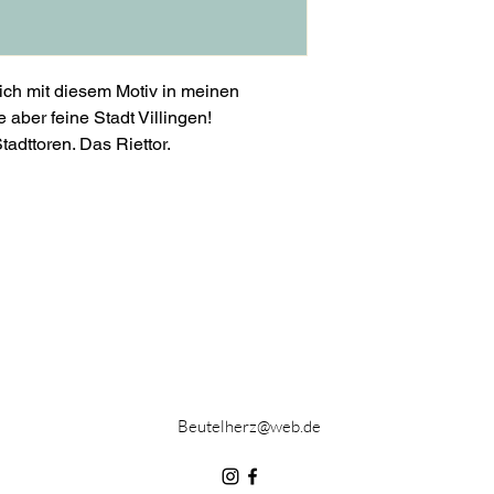
Größe
ich mit diesem Motiv in meinen
S
 aber feine Stadt Villingen!
tadttoren. Das Riettor.
M
L
XL
XXL
Material:
50% Baumwolle / 50%
Faire Arbeitsbeding
Öko-Tex 100
Beutelherz@web.de
Pflege:
Der Pully kann bei 