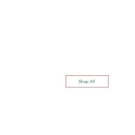
Breite
Höhe
51
66
56
69
61
71
66
74
71
76
Shop All
 Polyester
ungen
30°C gewaschen werden.