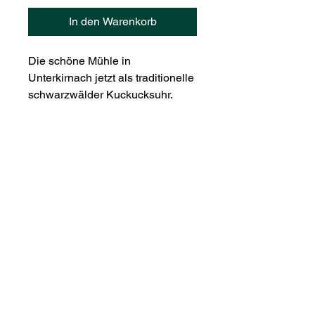
In den Warenkorb
Die schöne Mühle in
Unterkirnach jetzt als traditionelle
schwarzwälder Kuckucksuhr.
Hoodie
Das weiche Baumwollgewebe sorgt
für eine ideale Druckoberfläche und
somit für ein langlebiges
Druckergebnis. Durch kleine Details
wie eine Kängurutasche,
Shop All
Doppelnähte und eine Doppellagige
Kapuze ergibt sich ein hochwertiger
Ähnliche
Hoodie, welcher durch ein
gebürsteten Innenfleece ein
Produkte