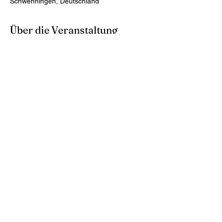
Schwenningen, Deutschland
Über die Veranstaltung
Bla bla 
Diese Veranstaltung teilen
Beutelherz@web.de
©2023 von Beutelliebe. Erstellt mit Wix.com